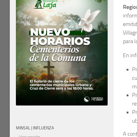
Regio
infor
emiti
Villa
para l
En inf
Pr
cu
mí
Pr
re
Pr
ub
MINSAL | INFLUENZA
A cont