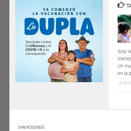
T
Junji 
Vamos 
Un mu
en la 
10 NOV
SAN ROSENDO: