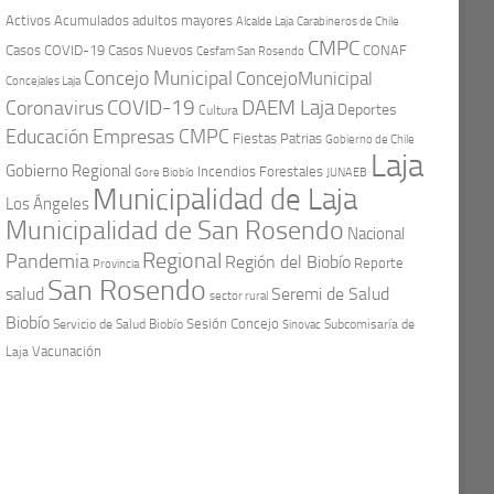
Activos
Acumulados
adultos mayores
Carabineros de Chile
Alcalde Laja
CMPC
Casos COVID-19
Casos Nuevos
CONAF
Cesfam San Rosendo
Concejo Municipal
ConcejoMunicipal
Concejales Laja
COVID-19
Coronavirus
DAEM Laja
Deportes
Cultura
Educación
Empresas CMPC
Fiestas Patrias
Gobierno de Chile
Laja
Gobierno Regional
Incendios Forestales
Gore Biobío
JUNAEB
Municipalidad de Laja
Los Ángeles
Municipalidad de San Rosendo
Nacional
Regional
Pandemia
Región del Biobío
Reporte
Provincia
San Rosendo
Seremi de Salud
salud
sector rural
Biobío
Sesión Concejo
Servicio de Salud Biobío
Sinovac
Subcomisaría de
Vacunación
Laja