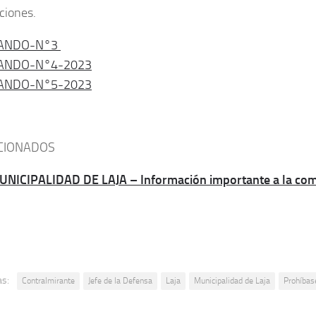
ciones.
ANDO-N°3
ANDO-N°4-2023
ANDO-N°5-2023
CIONADOS
UNICIPALIDAD DE LAJA – Información importante a la co
as:
Contralmirante
Jefe de la Defensa
Laja
Municipalidad de Laja
Prohíbas