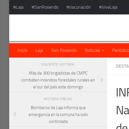
#Laja
#SanRosendo
#Vacunación
#ViveLaja
Saltar al contenido
Inicio
Laja
San Rosendo
Noticias
Periódic
SIGUIENTE HISTORIA
DEST
Más de 300 brigadistas de CMPC
combaten incendios forestales rurales en
el sur del país este domingo
IN
HISTORIA PREVIA
Na
Bomberos de Laja informa que
emergencia en la comuna ha sido
controlada
de