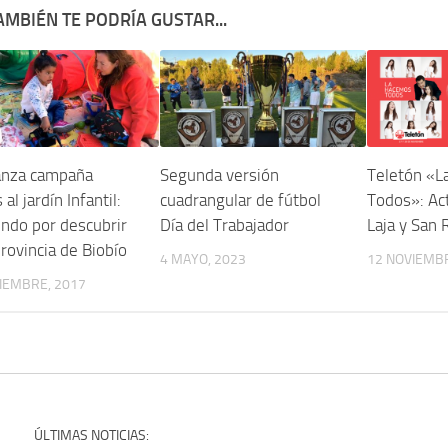
AMBIÉN TE PODRÍA GUSTAR...
lanza campaña
Segunda versión
Teletón «L
al jardín Infantil:
cuadrangular de fútbol
Todos»: Ac
ndo por descubrir
Día del Trabajador
Laja y San
provincia de Biobío
4 MAYO, 2023
12 NOVIEMBR
IEMBRE, 2017
ÚLTIMAS NOTICIAS: