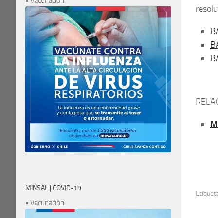
• Vacunación:
resolu
B
B
B
RELA
M
MINSAL | COVID-19
Etiquet
• Vacunación: