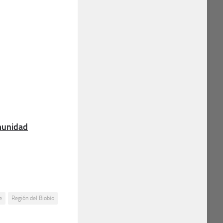
munidad
e
Región del Biobío