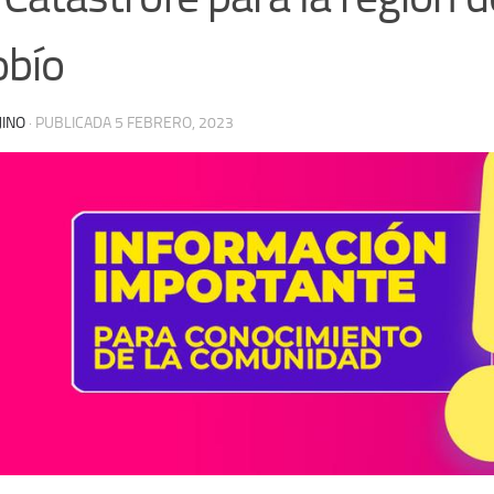
obío
JINO
· PUBLICADA
5 FEBRERO, 2023