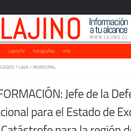
o
LajinoTV
Fotografías
Info
ACADOS
/
LAJA
/
MUNICIPAL
FORMACIÓN: Jefe de la Def
cional para el Estado de Ex
 Catástrofe para la región d