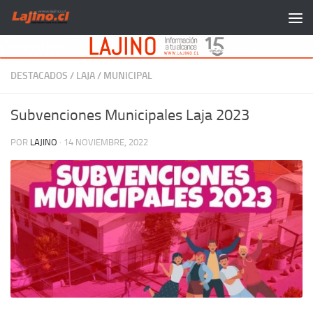
Saltar al contenido
DESTACADOS
/
LAJA
/
MUNICIPAL
Subvenciones Municipales Laja 2023
POR
LAJINO
·
14 NOVIEMBRE, 2022