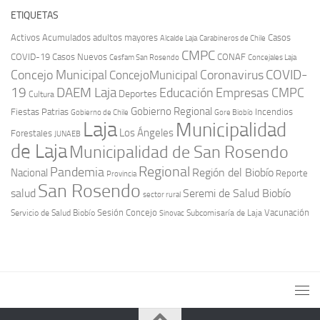
ETIQUETAS
Activos
Acumulados
adultos mayores
Casos
Carabineros de Chile
Alcalde Laja
CMPC
COVID-19
Casos Nuevos
CONAF
Cesfam San Rosendo
Concejales Laja
COVID-
Concejo Municipal
Coronavirus
ConcejoMunicipal
19
DAEM Laja
Educación
Empresas CMPC
Deportes
Cultura
Gobierno Regional
Fiestas Patrias
Incendios
Gobierno de Chile
Gore Biobío
Laja
Municipalidad
Los Ángeles
Forestales
JUNAEB
de Laja
Municipalidad de San Rosendo
Regional
Pandemia
Región del Biobío
Nacional
Reporte
Provincia
San Rosendo
Seremi de Salud Biobío
salud
sector rural
Sesión Concejo
Vacunación
Servicio de Salud Biobío
Sinovac
Subcomisaría de Laja