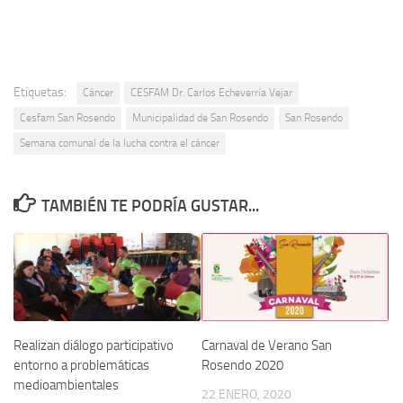
Etiquetas:
Cáncer
CESFAM Dr. Carlos Echeverría Vejar
Cesfam San Rosendo
Municipalidad de San Rosendo
San Rosendo
Semana comunal de la lucha contra el cáncer
TAMBIÉN TE PODRÍA GUSTAR...
Realizan diálogo participativo
Carnaval de Verano San
entorno a problemáticas
Rosendo 2020
medioambientales
22 ENERO, 2020