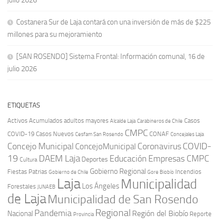
julio 2026
Costanera Sur de Laja contará con una inversión de más de $225
millones para su mejoramiento
[SAN ROSENDO] Sistema Frontal: Información comunal, 16 de
julio 2026
ETIQUETAS
Activos
Acumulados
adultos mayores
Casos
Carabineros de Chile
Alcalde Laja
CMPC
COVID-19
Casos Nuevos
CONAF
Cesfam San Rosendo
Concejales Laja
COVID-
Concejo Municipal
Coronavirus
ConcejoMunicipal
19
DAEM Laja
Educación
Empresas CMPC
Deportes
Cultura
Gobierno Regional
Fiestas Patrias
Incendios
Gobierno de Chile
Gore Biobío
Laja
Municipalidad
Los Ángeles
Forestales
JUNAEB
de Laja
Municipalidad de San Rosendo
Regional
Pandemia
Región del Biobío
Nacional
Reporte
Provincia