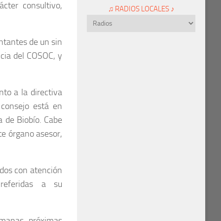
cter consultivo,
♫ RADIOS LOCALES ♪
entantes de un sin
ncia del COSOC, y
nto a la directiva
 consejo está en
 de Biobío. Cabe
te órgano asesor,
ados con atención
 referidas a su
emanas próximas