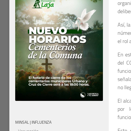
organ
delibe
Así, l
númer
el rol
En est
del C
funci
señal
no lle
El alc
por l
funci
MINSAL | INFLUENZA
Este 