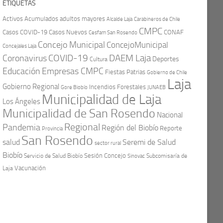
ETIQUETAS
Activos
Acumulados
adultos mayores
Carabineros de Chile
Alcalde Laja
CMPC
Casos COVID-19
Casos Nuevos
CONAF
Cesfam San Rosendo
Concejo Municipal
ConcejoMunicipal
Concejales Laja
COVID-19
Coronavirus
DAEM Laja
Deportes
Cultura
Educación
Empresas CMPC
Fiestas Patrias
Gobierno de Chile
Laja
Gobierno Regional
Incendios Forestales
Gore Biobío
JUNAEB
Municipalidad de Laja
Los Ángeles
Municipalidad de San Rosendo
Nacional
Regional
Pandemia
Región del Biobío
Reporte
Provincia
San Rosendo
Seremi de Salud
salud
sector rural
Biobío
Sesión Concejo
Servicio de Salud Biobío
Sinovac
Subcomisaría de
Vacunación
Laja