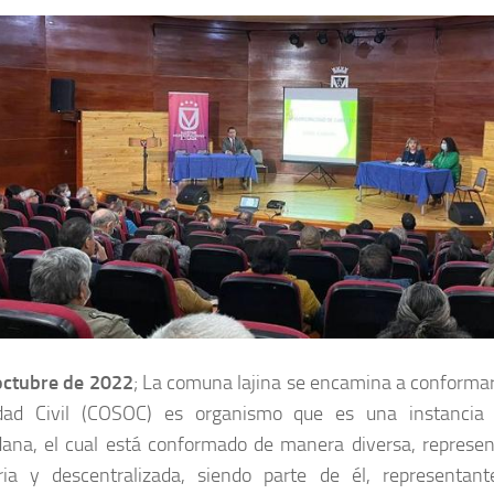
 octubre de 2022
; La comuna lajina se encamina a conformar
dad Civil (COSOC) es organismo que es una instancia d
ana, el cual está conformado de manera diversa, representa
aria y descentralizada, siendo parte de él, representan