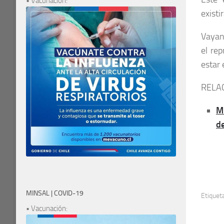
• Vacunación:
existi
Vayan 
el rep
estar
RELA
M
de
MINSAL | COVID-19
Etiquet
• Vacunación: