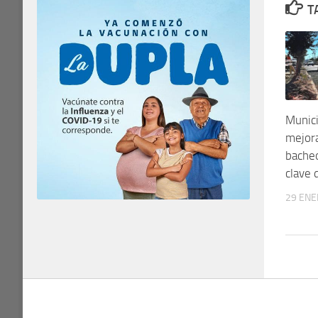
T
Munici
mejora
bache
clave 
29 ENE