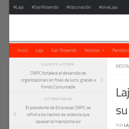
#Laja
#SanRosendo
#Vacunación
#ViveLaja
Saltar al contenido
Inicio
Laja
San Rosendo
Noticias
Periódic
SIGUIENTE HISTORIA
DEST
CMPC fortalece el desarrollo de
organizaciones sin fines de lucro, gracias a
Fondo Concursable
La
HISTORIA PREVIA
su
El presidente de Empresas CMPC se
refirió a los hechos de violencia que
aquejan la macrozona sur
POR
LA