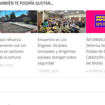
AMBIÉN TE PODRÍA GUSTAR...
pio refuerza
Encuentro en Los
INFORMACIÓ
miento vial con
Ángeles: Alcaldes,
Defensa Nac
os en sectores
concejales y dirigentes
Estado de 
de la comuna
sociales dialogan sobre
Catástrofe 
seguridad
del Biobío
RO, 2026
7 ENERO, 2024
5 FEBRERO, 