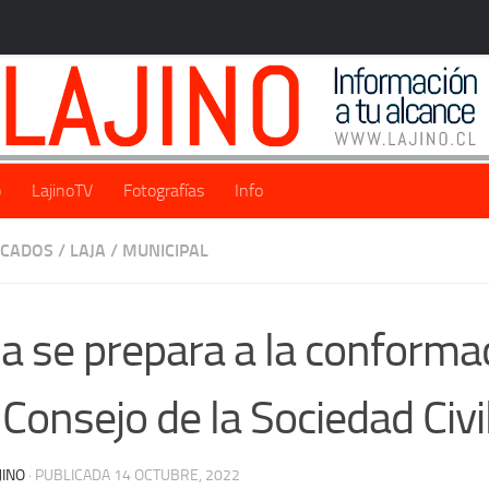
o
LajinoTV
Fotografías
Info
ACADOS
/
LAJA
/
MUNICIPAL
ja se prepara a la conforma
 Consejo de la Sociedad Civi
JINO
· PUBLICADA
14 OCTUBRE, 2022