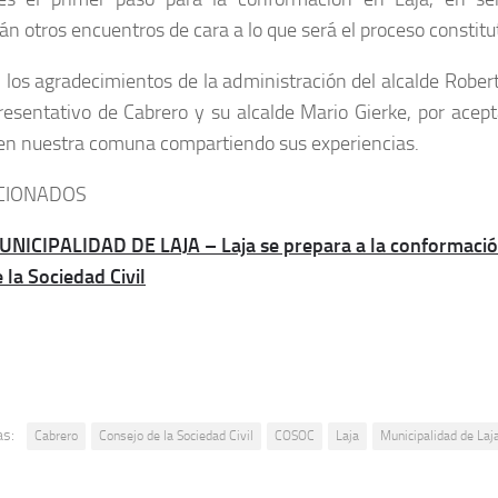
rán otros encuentros de cara a lo que será el proceso constitu
los agradecimientos de la administración del alcalde Rober
resentativo de Cabrero y su alcalde Mario Gierke, por acepta
 en nuestra comuna compartiendo sus experiencias.
CIONADOS
UNICIPALIDAD DE LAJA – Laja se prepara a la conformació
 la Sociedad Civil
as:
Cabrero
Consejo de la Sociedad Civil
COSOC
Laja
Municipalidad de Laj