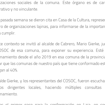
izaciones sociales de la comuna. Este órgano es de cará
rativo y no vinculante.
a pasada semana se dieron cita en Casa de la Cultura, repres
o de organizaciones lajinas, para informarse de la importa
 a cumplir.
e contexto se invitó al alcalde de Cabrero, Mario Gierke, ju
OSOC de esa comuna, para exponer su experiencia. Esté
onamiento desde el año 2019 en esa comuna de la provincia
ar que las comunas de nuestro país que tiene conformado es
gan al 40%.
alde Gierke, y los representantes del COSOC, fueron escuch
os dirigentes locales, haciendo múltiples consultas
onamiento.
es el primer paso para la conformación en Laja, en s