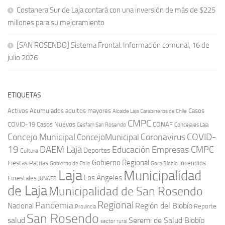
Costanera Sur de Laja contará con una inversión de más de $225
millones para su mejoramiento
[SAN ROSENDO] Sistema Frontal: Información comunal, 16 de
julio 2026
ETIQUETAS
Activos
Acumulados
adultos mayores
Casos
Carabineros de Chile
Alcalde Laja
CMPC
COVID-19
Casos Nuevos
CONAF
Cesfam San Rosendo
Concejales Laja
COVID-
Concejo Municipal
Coronavirus
ConcejoMunicipal
19
DAEM Laja
Educación
Empresas CMPC
Deportes
Cultura
Gobierno Regional
Fiestas Patrias
Incendios
Gobierno de Chile
Gore Biobío
Laja
Municipalidad
Los Ángeles
Forestales
JUNAEB
de Laja
Municipalidad de San Rosendo
Regional
Pandemia
Región del Biobío
Nacional
Reporte
Provincia
San Rosendo
Seremi de Salud Biobío
salud
sector rural