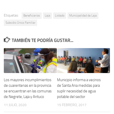
Etiquetas:
Beneficiarios
Laja
Listado
Municipalidad de Laja
Subsidio Único Familiar
TAMBIÉN TE PODRÍA GUSTAR...
Los mayores incumplimientos
Municipio informa a vecinos
de cuarentenas en la provincia
de Santa Ana medidas para
se encuentran en las comunas
suplir necesidad de agua
de Negrete, Laja y Antuco
potable del sector
11 JULIO, 2020
15 FEBRERO, 2017