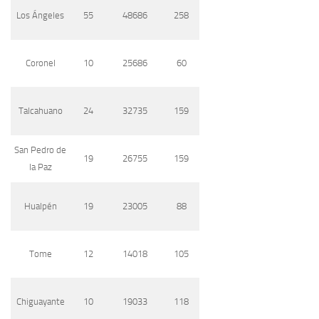
Los Ángeles
55
48686
258
Coronel
10
25686
60
Talcahuano
24
32735
159
San Pedro de
19
26755
159
la Paz
Hualpén
19
23005
88
Tome
12
14018
105
Chiguayante
10
19033
118