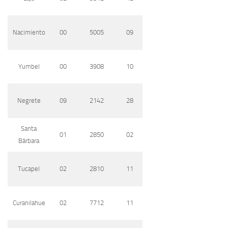
Nacimiento
00
5005
09
Yumbel
00
3908
10
Negrete
09
2142
28
Santa
01
2850
02
Bárbara
Tucapel
02
2810
11
Curanilahue
02
7712
11