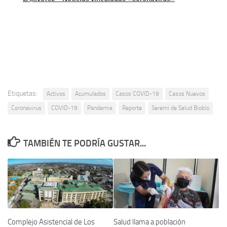
Etiquetas:
Activos
Acumulados
Casos COVID-19
Casos Nuevos
Coronavirus
COVID-19
Pandemia
Reporte
Seremi de Salud Biobío
TAMBIÉN TE PODRÍA GUSTAR...
Complejo Asistencial de Los
Salud llama a población