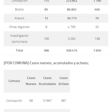
Concepción
175
223.842
1.190
Biobío
85
86.802
400
Arauco
12
39.773
70
Otras regiones
8
4.795
32
Investigación
106
3.262
138
domiciliaria
Total
386
358.474
1.830
[POR COMUNA] Casos nuevos, acumulados y activos;
Casos
Casos
Casos
Comuna
Nuevos
Acumulados
Activos
Concepción
58
51967
387