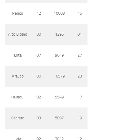
Penco
12
10608
46
Alto Biobío
00
1295
01
Lota
07
9649
27
Arauco
00
10579
23
Hualqui
02
5549
17
Cabrero
03
5897
19
Laja
02
3812
12