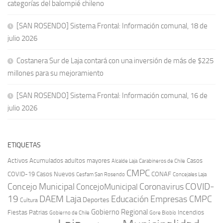
categorías del balompié chileno
[SAN ROSENDO] Sistema Frontal: Información comunal, 18 de
julio 2026
Costanera Sur de Laja contará con una inversión de más de $225
millones para su mejoramiento
[SAN ROSENDO] Sistema Frontal: Información comunal, 16 de
julio 2026
ETIQUETAS
Activos
Acumulados
adultos mayores
Casos
Carabineros de Chile
Alcalde Laja
CMPC
COVID-19
Casos Nuevos
CONAF
Cesfam San Rosendo
Concejales Laja
COVID-
Concejo Municipal
Coronavirus
ConcejoMunicipal
19
DAEM Laja
Educación
Empresas CMPC
Deportes
Cultura
Gobierno Regional
Fiestas Patrias
Incendios
Gobierno de Chile
Gore Biobío