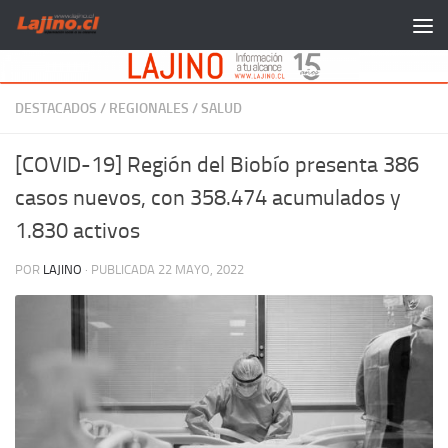
Saltar al contenido
DESTACADOS
/
REGIONALES
/
SALUD
[COVID-19] Región del Biobío presenta 386
casos nuevos, con 358.474 acumulados y
1.830 activos
POR
LAJINO
· PUBLICADA
22 MAYO, 2022