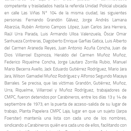
competente y trasladados hasta la referida Unidad Policial ubicada
en calle Las Viñas N° 104 de la misma ciudad, las siguientes
personas: Fernando Grandón Gálvez, Jorge Andrés Lamana
Abarzúa, Rubén Antonio Campos López, Juan Carlos Jara Herrera,
Raúl Urra Parada, Luis Armando Ulloa Valenzuela, Óscar Omar
Sanhueza Contreras, Dagoberto Enrique Garfias Gatica, Luis Alberto
del Carmen Araneda Reyes, Juan Antonio Acuña Concha, Juan de
Dios Villarroel Espinoza, Heraldo del Carmen Muñoz Muñoz,
Federico Riquelme Concha, Jorge Lautaro Zorrilla Rubio, Manuel
Mario Becerra Avello, Jack Eduardo Gutiérrez Rodríguez, Mario Jara
Jara, Wilson Gamadiel Muñoz Rodríguez y Alfonso Segundo Macaya
Barrales. Se precisa, que las víctimas Grandón, Gutiérrez, Muñoz,
Urra, Riquelme, Villarroel y Muñoz Rodríguez, trabajadores de
CMPC, fueron detenidos por Carabineros, entre los días 13 y 14 de
septiembre de 1973, en la puerta de acceso-salida de su lugar de
trabajo, Planta Papelera CMPC Laja, lugar en que un sujeto (Jarpa
Foerster) mantenía una lista con cada uno de los nombres,
sindicando a Carabineros quién era cada uno de ellos, facilitando con