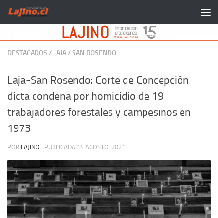
Saltar al contenido
DESTACADOS
/
LAJA
/
SAN ROSENDO
Laja-San Rosendo: Corte de Concepción
dicta condena por homicidio de 19
trabajadores forestales y campesinos en
1973
POR
LAJINO
· PUBLICADA
14 AGOSTO, 2021