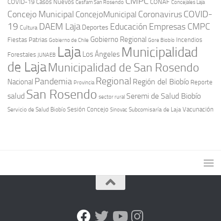
CMPC
COVID-19
Casos Nuevos
CONAF
Cesfam San Rosendo
Concejales Laja
COVID-
Concejo Municipal
Coronavirus
ConcejoMunicipal
19
DAEM Laja
Educación
Empresas CMPC
Deportes
Cultura
Gobierno Regional
Fiestas Patrias
Incendios
Gobierno de Chile
Gore Biobío
Laja
Municipalidad
Los Ángeles
Forestales
JUNAEB
de Laja
Municipalidad de San Rosendo
Regional
Pandemia
Región del Biobío
Nacional
Reporte
Provincia
San Rosendo
Seremi de Salud Biobío
salud
sector rural
Sesión Concejo
Vacunación
Servicio de Salud Biobío
Sinovac
Subcomisaría de Laja