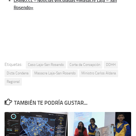
LAJINO.CL – Noticias vinculadas «Masacre Laja – San
Rosendo»
Etiquetas:
Caso Laja-San Rosendo
Corte de Concepción
DDHH
Dicta Condena
Masacre Laja-San Rosendo
Ministro Carlos Aldana
Regional
TAMBIÉN TE PODRÍA GUSTAR...