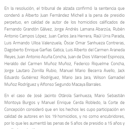
En la resolución, el tribunal de alzada confirmó la sentencia que
condenó a Alberto Juan Fernández Michell a la pena de presidio
perpetuo, en calidad de autor de los homicidios calificados de
Fernando Grandón Gálvez, Jorge Andrés Lamana Abarzúa, Rubén
Antonio Campos López, Juan Carlos Jara Herrera, Raúl Urra Parada,
Luis Armando Ulloa Valenzuela, Óscar Omar Sanhueza Contreras,
Dagoberto Enrique Garfias Gatica, Luis Alberto del Carmen Araneda
Reyes, Juan Antonio Acuña Concha, Juan de Dios Villarroel Espinoza,
Heraldo del Carmen Muñoz Muñoz, Federico Riquelme Concha,
Jorge Lautaro Zorrilla Rubio, Manuel Mario Becerra Avello, Jack
Eduardo Gutiérrez Rodríguez, Mario Jara Jara, Wilson Gamadiel
Muñoz Rodríguez y Alfonso Segundo Macaya Barrales.
En el caso de José Jacinto Otárola Sanhueza, Mario Sebastián
Montoya Burgos y Manuel Enrique Cerda Robledo, la Corte de
Concepción consideró que en los hechos les cupo participación en
calidad de autores en los 19 homicidios, y no como encubridores,
por lo que les aumentó las penas de 5 años de presidio a 15 años y