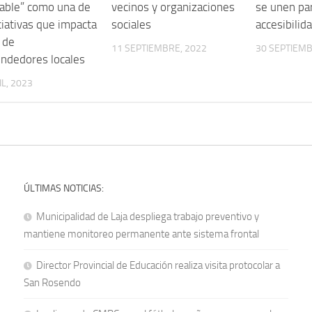
able” como una de
vecinos y organizaciones
se unen pa
iciativas que impacta
sociales
accesibilid
a de
11 SEPTIEMBRE, 2022
30 SEPTIEMB
ndedores locales
IL, 2023
ÚLTIMAS NOTICIAS:
Municipalidad de Laja despliega trabajo preventivo y
mantiene monitoreo permanente ante sistema frontal
Director Provincial de Educación realiza visita protocolar a
San Rosendo