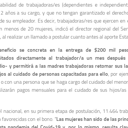
abilidad de trabajadoras/es (dependientes e independient
 2 años a su cargo, y que no tengan garantizado el derech
 de su empleador. Es decir, trabajadoras/res que ejercen e
an menos de 20 mujeres, indicó el director regional del Se
, al realizar un llamado a postular cuanto antes al aporte Esta
eneficio se concreta en la entrega de $200 mil pe
itados directamente al trabajador/a un mes después
dio- y permitirá a las madres trabajadoras retomar sus l
ijos al cuidado de personas capacitadas para ello
, por eje
 o con una persona que se haga cargo del cuidado del meno
alizarán pagos mensuales para el cuidado de sus hijos/a
l nacional, en su primera etapa de postulación, 11.464 trab
 favorecidas con el bono. “
Las mujeres han sido de las prin
sta pandemia del Covid-19 y, por lo mismo, resulta cl