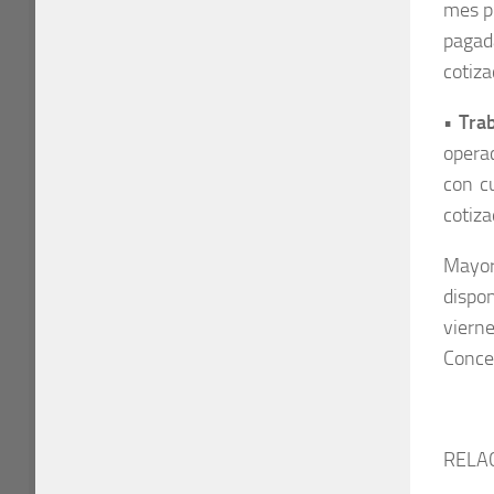
mes pr
pagada
cotiz
• Tra
operac
con c
cotiza
Mayor
dispo
vierne
Concep
RELA