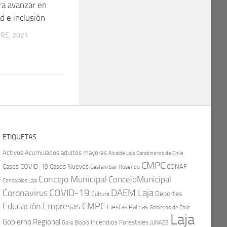
ra avanzar en
ad e inclusión
RE, 2021
ETIQUETAS
Activos
Acumulados
adultos mayores
Carabineros de Chile
Alcalde Laja
CMPC
Casos COVID-19
Casos Nuevos
CONAF
Cesfam San Rosendo
Concejo Municipal
ConcejoMunicipal
Concejales Laja
COVID-19
Coronavirus
DAEM Laja
Deportes
Cultura
Educación
Empresas CMPC
Fiestas Patrias
Gobierno de Chile
Laja
Gobierno Regional
Incendios Forestales
Gore Biobío
JUNAEB