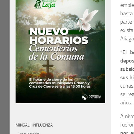
emple
hasta
parte
exist
Aliaga
“El b
depos
subsi
sus h
cunas
se re
años.
A nive
fueron
MINSAL | INFLUENZA
por e