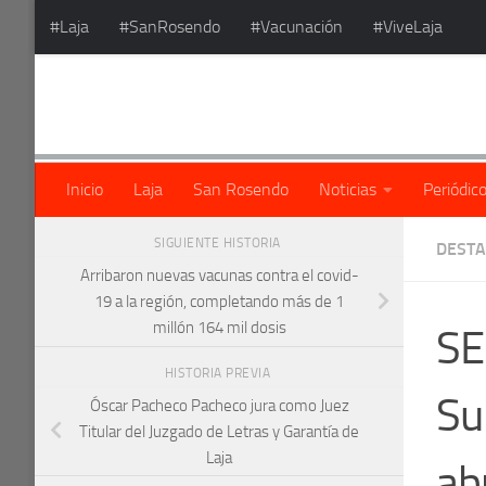
#Laja
#SanRosendo
#Vacunación
#ViveLaja
Saltar al contenido
Inicio
Laja
San Rosendo
Noticias
Periódic
SIGUIENTE HISTORIA
DEST
Arribaron nuevas vacunas contra el covid-
19 a la región, completando más de 1
millón 164 mil dosis
SE
HISTORIA PREVIA
Su
Óscar Pacheco Pacheco jura como Juez
Titular del Juzgado de Letras y Garantía de
Laja
abr