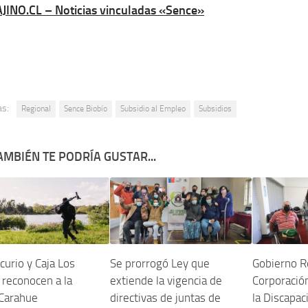
AJINO.CL – Noticias vinculadas «Sence»
as:
Regional
Sence Biobío
Subsidio al Empleo
Subsidios
AMBIÉN TE PODRÍA GUSTAR...
curio y Caja Los
Se prorrogó Ley que
Gobierno R
reconocen a la
extiende la vigencia de
Corporació
 Carahue
directivas de juntas de
la Discapac