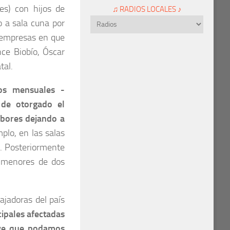
es) con hijos de
♫ RADIOS LOCALES ♪
o a sala cuna por
n empresas en que
nce Biobío, Óscar
tal.
sos mensuales -
 de otorgado el
abores dejando a
mplo, en las salas
r. Posteriormente
s menores de dos
ajadoras del país
cipales afectadas
ave que podamos