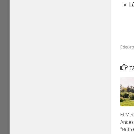
L
Etiquet
T
El Mer
Andes 
“Ruta