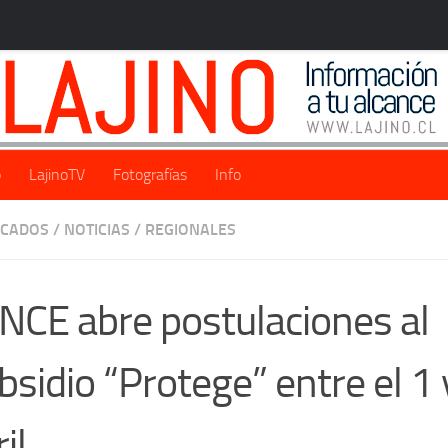
o
LajinoTV
Fotografías
Info
ACADOS
/
NOTICIAS
/
REGIONALES
NCE abre postulaciones al
bsidio “Protege” entre el 1 
il