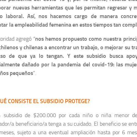
porar nuevas herramientas que les permitan regresar y 
 laboral. Así, nos hacemos cargo de manera concre
tar la empleabilidad femenina en estos tiempos tan compl
oridad agregó “
nos hemos propuesto como nuestra princi
chilenos y chilenas a encontrar un trabajo, o mejorar su tr
so de que ya lo tengan. Y este subsidio busca apo
ialmente dañado por la pandemia del covid-19: las muje
iños pequeños
”.
UÉ CONSISTE EL SUBSIDIO PROTEGE?
 subsidio de $200.000 por cada niño o niña menor d
ador/a beneficiario/a tenga a su cuidado. El beneficio se en
meses, sujeto a una eventual ampliación hasta por 6 mes