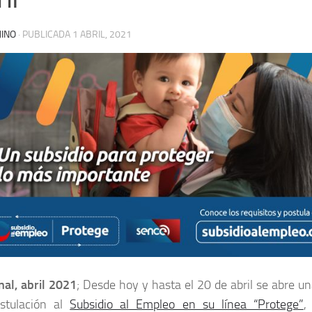
JINO
· PUBLICADA
1 ABRIL, 2021
nal, abril 2021
; Desde hoy y hasta el 20 de abril se abre 
stulación al
Subsidio al Empleo en su línea “Protege”
,