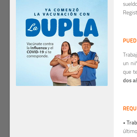
sueld
Regist
PUED
Traba
un ni
que t
dos a
REQU
• Tra
último