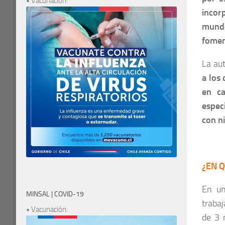
• Vacunación:
incor
mundo
fomen
La aut
a los 
en ca
espec
con n
¿EN Q
En un
MINSAL | COVID-19
trabaj
• Vacunación:
de 3 