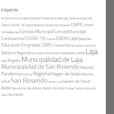
ETIQUETAS
Activos
Acumulados
adultos mayores
Carabineros de Chile
Alcalde Laja
CMPC
Casos COVID-19
Casos Nuevos
CONAF
Cesfam San Rosendo
Concejo Municipal
ConcejoMunicipal
Concejales Laja
COVID-19
Coronavirus
DAEM Laja
Deportes
Cultura
Educación
Empresas CMPC
Fiestas Patrias
Gobierno de Chile
Laja
Gobierno Regional
Incendios Forestales
Gore Biobío
JUNAEB
Municipalidad de Laja
Los Ángeles
Municipalidad de San Rosendo
Nacional
Regional
Pandemia
Región del Biobío
Reporte
Provincia
San Rosendo
Seremi de Salud
salud
sector rural
Biobío
Sesión Concejo
Servicio de Salud Biobío
Sinovac
Subcomisaría de
Vacunación
Laja