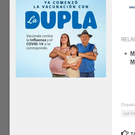
RELA
M
M
Etiquet
Laja Si
T