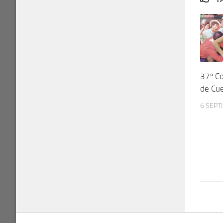
37º Co
de Cue
6 SEPT