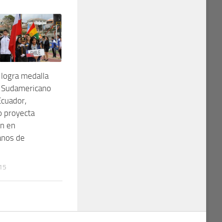
 logra medalla
n Sudamericano
Ecuador,
 proyecta
ón en
anos de
15