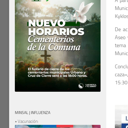
A par
Munici
Kyklos
De ac
Aseo 
tema 
Munic
Conclu
caza»,
15:30
MINSAL | INFLUENZA
• Vacunación: