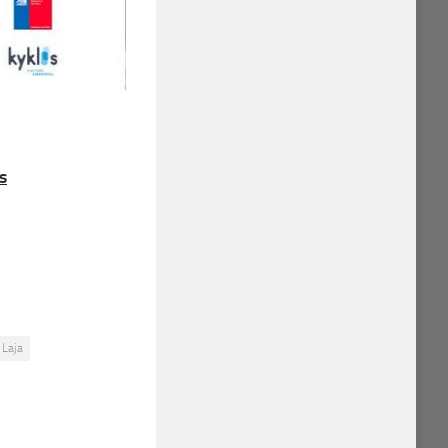
s
Laja