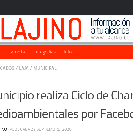
o
LajinoTV
Fotografías
Info
ACADOS
/
LAJA
/
MUNICIPAL
nicipio realiza Ciclo de Cha
dioambientales por Facebo
JINO
· PUBLICADA
22 SEPTIEMBRE, 2020