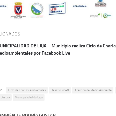
CIONADOS
UNICIPALIDAD DE LAJA – Municipio realiza Ciclo de Charla
edioambientales por Facebook Live
as:
Ciclo de Charlas Ambientales
Desafío 2040
Dirección de Medio Ambiente
n Basura
Municipalidad de Laja
AMBIÉN TE PODRÍA GUSTAR...