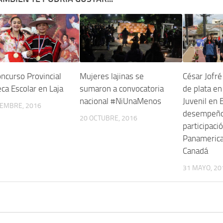
ncurso Provincial
Mujeres lajinas se
César Jofré
ca Escolar en Laja
sumaron a convocatoria
de plata e
nacional #NiUnaMenos
Juvenil en 
IEMBRE, 2016
desempeño
20 OCTUBRE, 2016
participaci
Panameric
Canadá
31 MAYO, 20