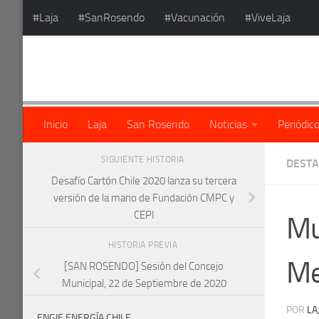
#Laja
#SanRosendo
#Vacunación
#ViveLaja
Saltar al contenido
Inicio
Laja
San Rosendo
Noticias
Periódic
SIGUIENTE HISTORIA
DEST
Desafío Cartón Chile 2020 lanza su tercera
versión de la mano de Fundación CMPC y
CEPI
Mu
HISTORIA PREVIA
Me
[SAN ROSENDO] Sesión del Concejo
Municipal, 22 de Septiembre de 2020
POR
LA
ENGIE ENERGÍA CHILE