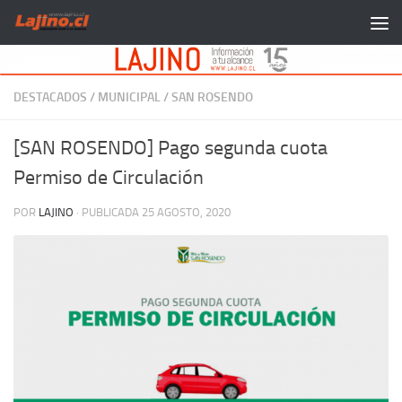
Saltar al contenido
DESTACADOS
/
MUNICIPAL
/
SAN ROSENDO
[SAN ROSENDO] Pago segunda cuota
Permiso de Circulación
POR
LAJINO
· PUBLICADA
25 AGOSTO, 2020