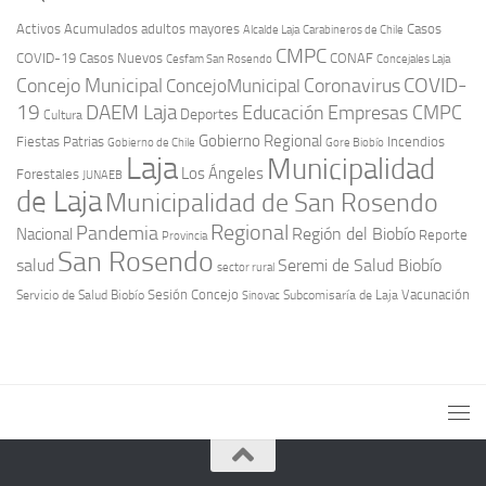
Activos
Acumulados
adultos mayores
Casos
Carabineros de Chile
Alcalde Laja
CMPC
COVID-19
Casos Nuevos
CONAF
Cesfam San Rosendo
Concejales Laja
COVID-
Concejo Municipal
Coronavirus
ConcejoMunicipal
19
DAEM Laja
Educación
Empresas CMPC
Deportes
Cultura
Gobierno Regional
Fiestas Patrias
Incendios
Gobierno de Chile
Gore Biobío
Laja
Municipalidad
Los Ángeles
Forestales
JUNAEB
de Laja
Municipalidad de San Rosendo
Regional
Pandemia
Región del Biobío
Nacional
Reporte
Provincia
San Rosendo
Seremi de Salud Biobío
salud
sector rural
Sesión Concejo
Vacunación
Servicio de Salud Biobío
Sinovac
Subcomisaría de Laja