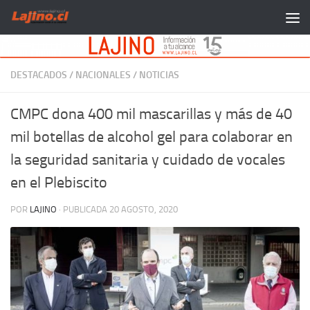
Saltar al contenido
DESTACADOS
/
NACIONALES
/
NOTICIAS
CMPC dona 400 mil mascarillas y más de 40
mil botellas de alcohol gel para colaborar en
la seguridad sanitaria y cuidado de vocales
en el Plebiscito
POR
LAJINO
· PUBLICADA
20 AGOSTO, 2020