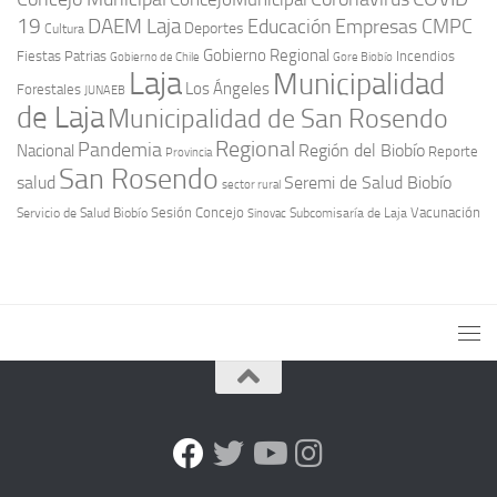
19
DAEM Laja
Educación
Empresas CMPC
Deportes
Cultura
Gobierno Regional
Fiestas Patrias
Incendios
Gobierno de Chile
Gore Biobío
Laja
Municipalidad
Los Ángeles
Forestales
JUNAEB
de Laja
Municipalidad de San Rosendo
Regional
Pandemia
Región del Biobío
Nacional
Reporte
Provincia
San Rosendo
Seremi de Salud Biobío
salud
sector rural
Sesión Concejo
Vacunación
Servicio de Salud Biobío
Sinovac
Subcomisaría de Laja