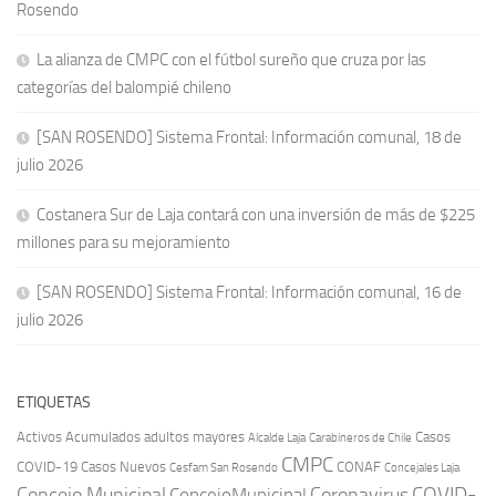
Rosendo
La alianza de CMPC con el fútbol sureño que cruza por las
categorías del balompié chileno
[SAN ROSENDO] Sistema Frontal: Información comunal, 18 de
julio 2026
Costanera Sur de Laja contará con una inversión de más de $225
millones para su mejoramiento
[SAN ROSENDO] Sistema Frontal: Información comunal, 16 de
julio 2026
ETIQUETAS
Activos
Acumulados
adultos mayores
Casos
Carabineros de Chile
Alcalde Laja
CMPC
COVID-19
Casos Nuevos
CONAF
Cesfam San Rosendo
Concejales Laja
COVID-
Concejo Municipal
Coronavirus
ConcejoMunicipal