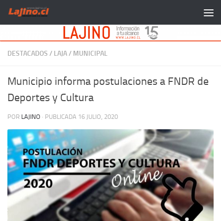
Saltar al contenido
DESTACADOS
/
LAJA
/
MUNICIPAL
Municipio informa postulaciones a FNDR de
Deportes y Cultura
POR
LAJINO
· PUBLICADA
16 JULIO, 2020