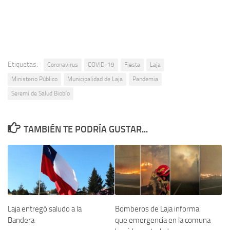
Etiquetas:
Coronavirus
COVID-19
Fiesta
Laja
Ministerio Público
Municipalidad de Laja
Pandemia
Seremi de Salud Biobío
TAMBIÉN TE PODRÍA GUSTAR...
Laja entregó saludo a la
Bomberos de Laja informa
Bandera
que emergencia en la comuna