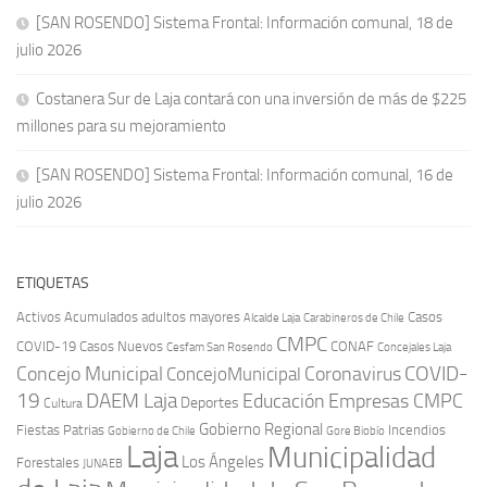
[SAN ROSENDO] Sistema Frontal: Información comunal, 18 de
julio 2026
Costanera Sur de Laja contará con una inversión de más de $225
millones para su mejoramiento
[SAN ROSENDO] Sistema Frontal: Información comunal, 16 de
julio 2026
ETIQUETAS
Activos
Acumulados
adultos mayores
Casos
Carabineros de Chile
Alcalde Laja
CMPC
COVID-19
Casos Nuevos
CONAF
Cesfam San Rosendo
Concejales Laja
COVID-
Concejo Municipal
Coronavirus
ConcejoMunicipal
19
DAEM Laja
Educación
Empresas CMPC
Deportes
Cultura
Gobierno Regional
Fiestas Patrias
Incendios
Gobierno de Chile
Gore Biobío
Laja
Municipalidad
Los Ángeles
Forestales
JUNAEB