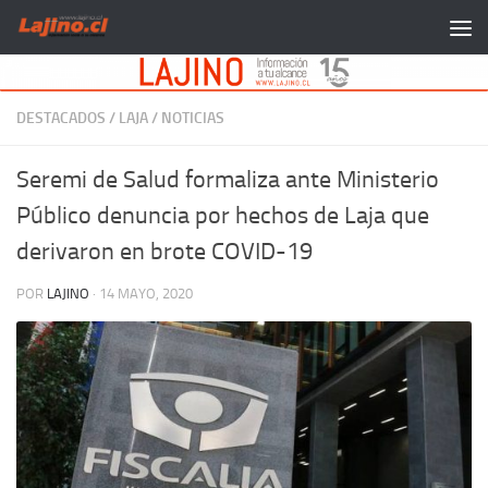
Saltar al contenido
DESTACADOS
/
LAJA
/
NOTICIAS
Seremi de Salud formaliza ante Ministerio
Público denuncia por hechos de Laja que
derivaron en brote COVID-19
POR
LAJINO
·
14 MAYO, 2020