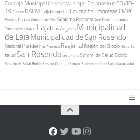
COVID-
Concejo Municipal
Coronavirus
ConcejoMunicipal
19
DAEM Laja
Educación
Empresas CMPC
Deportes
Cultura
Gobierno Regional
Fiestas Patrias
Incendios
Gobierno de Chile
Gore Biobío
Laja
Municipalidad
Los Ángeles
Forestales
JUNAEB
de Laja
Municipalidad de San Rosendo
Regional
Pandemia
Región del Biobío
Nacional
Reporte
Provincia
San Rosendo
Seremi de Salud Biobío
salud
sector rural
Sesión Concejo
Vacunación
Servicio de Salud Biobío
Sinovac
Subcomisaría de Laja