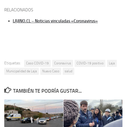
RELACIONADOS
LAJINO.CL – Noticias vinculadas «Coronavirus»
Etiquetas:
Caso COVID-19
Coronavirus
COVID-19 positivo
Laja
Municipalidad de Laja
Nuevo Caso
salud
TAMBIÉN TE PODRÍA GUSTAR...