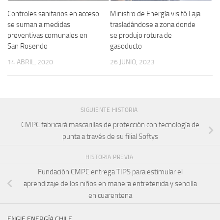
Controles sanitarios en acceso
Ministro de Energía visitó Laja
se suman a medidas
trasladándose a zona donde
preventivas comunales en
se produjo rotura de
San Rosendo
gasoducto
14 ABRIL, 2020
26 JUNIO, 2023
SIGUIENTE HISTORIA
CMPC fabricará mascarillas de protección con tecnología de
punta a través de su filial Softys
HISTORIA PREVIA
Fundación CMPC entrega TIPS para estimular el
aprendizaje de los niños en manera entretenida y sencilla
en cuarentena
ENGIE ENERGÍA CHILE