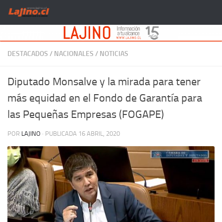
Saltar al contenido
DESTACADOS
/
NACIONALES
/
NOTICIAS
Diputado Monsalve y la mirada para tener
más equidad en el Fondo de Garantía para
las Pequeñas Empresas (FOGAPE)
POR
LAJINO
· PUBLICADA
16 ABRIL, 2020