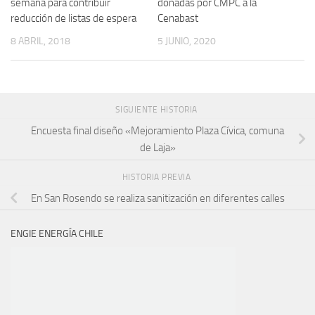
semana para contribuir
donadas por CMPC a la
reducción de listas de espera
Cenabast
8 ABRIL, 2018
5 JUNIO, 2020
SIGUIENTE HISTORIA
Encuesta final diseño «Mejoramiento Plaza Cívica, comuna
de Laja»
HISTORIA PREVIA
En San Rosendo se realiza sanitización en diferentes calles
ENGIE ENERGÍA CHILE