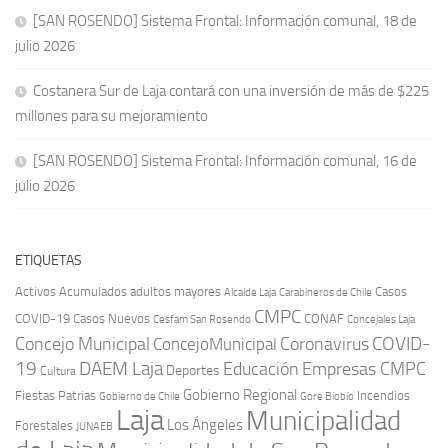
[SAN ROSENDO] Sistema Frontal: Información comunal, 18 de
julio 2026
Costanera Sur de Laja contará con una inversión de más de $225
millones para su mejoramiento
[SAN ROSENDO] Sistema Frontal: Información comunal, 16 de
julio 2026
ETIQUETAS
Activos
Acumulados
adultos mayores
Casos
Carabineros de Chile
Alcalde Laja
CMPC
COVID-19
Casos Nuevos
CONAF
Cesfam San Rosendo
Concejales Laja
COVID-
Concejo Municipal
Coronavirus
ConcejoMunicipal
19
DAEM Laja
Educación
Empresas CMPC
Deportes
Cultura
Gobierno Regional
Fiestas Patrias
Incendios
Gobierno de Chile
Gore Biobío
Laja
Municipalidad
Los Ángeles
Forestales
JUNAEB