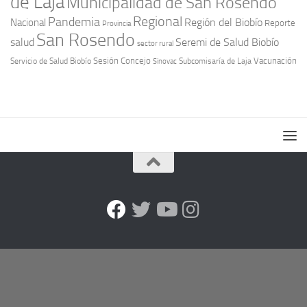
de Laja
Municipalidad de San Rosendo
Regional
Pandemia
Región del Biobío
Nacional
Reporte
Provincia
San Rosendo
Seremi de Salud Biobío
salud
sector rural
Sesión Concejo
Vacunación
Servicio de Salud Biobío
Sinovac
Subcomisaría de Laja