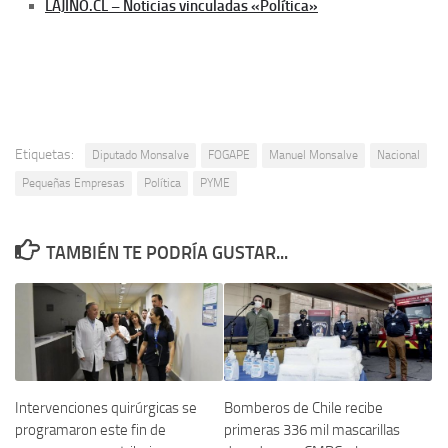
LAJINO.CL – Noticias vinculadas «Política»
Etiquetas:
Diputado Monsalve
FOGAPE
Manuel Monsalve
Nacional
Pequeñas Empresas
Política
PYME
TAMBIÉN TE PODRÍA GUSTAR...
Intervenciones quirúrgicas se
Bomberos de Chile recibe
programaron este fin de
primeras 336 mil mascarillas