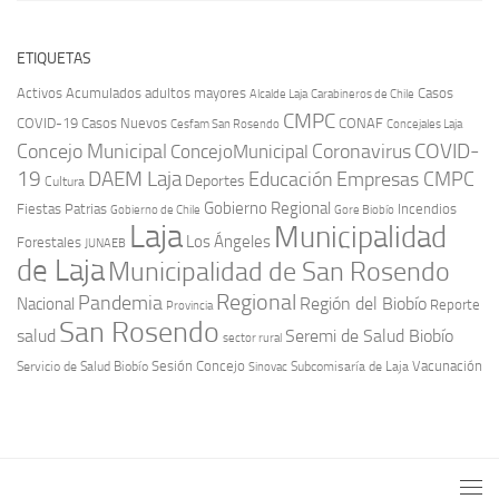
ETIQUETAS
Activos
Acumulados
adultos mayores
Casos
Carabineros de Chile
Alcalde Laja
CMPC
COVID-19
Casos Nuevos
CONAF
Cesfam San Rosendo
Concejales Laja
COVID-
Concejo Municipal
Coronavirus
ConcejoMunicipal
19
DAEM Laja
Educación
Empresas CMPC
Deportes
Cultura
Gobierno Regional
Fiestas Patrias
Incendios
Gobierno de Chile
Gore Biobío
Laja
Municipalidad
Los Ángeles
Forestales
JUNAEB
de Laja
Municipalidad de San Rosendo
Regional
Pandemia
Región del Biobío
Nacional
Reporte
Provincia
San Rosendo
Seremi de Salud Biobío
salud
sector rural
Sesión Concejo
Vacunación
Servicio de Salud Biobío
Sinovac
Subcomisaría de Laja