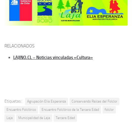
RELACIONADOS
LAJINO.CL – Noticias vinculadas «Cultura»
Etiquetas:
Agrupación Elia Esperanza
Conservando Raíces del Folclor
Encuentro Folclórico
Encuentro Folclórico de la Tercera Edad
folclor
Laja
Municipalidad de Laja
Tercera Edad