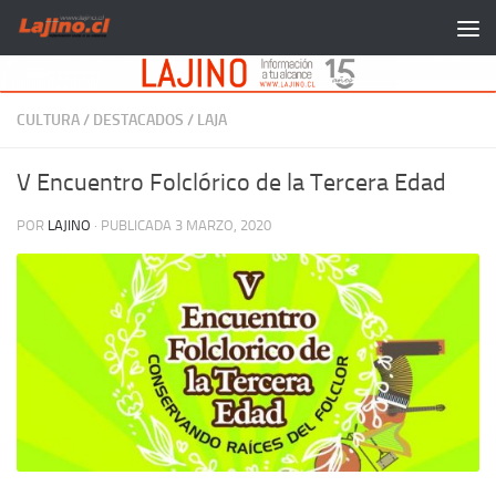
Saltar al contenido
CULTURA
/
DESTACADOS
/
LAJA
V Encuentro Folclórico de la Tercera Edad
POR
LAJINO
· PUBLICADA
3 MARZO, 2020