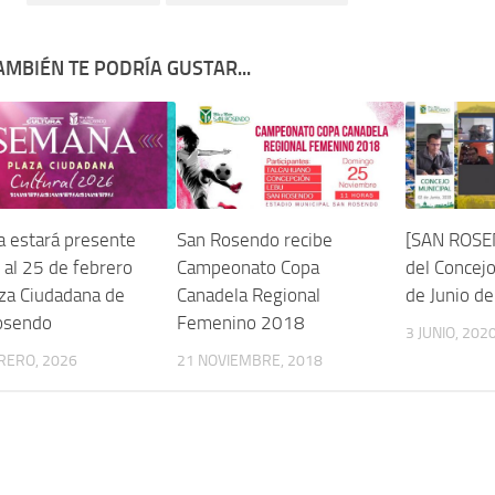
AMBIÉN TE PODRÍA GUSTAR...
a estará presente
San Rosendo recibe
[SAN ROSE
 al 25 de febrero
Campeonato Copa
del Concejo
za Ciudadana de
Canadela Regional
de Junio d
osendo
Femenino 2018
3 JUNIO, 202
RERO, 2026
21 NOVIEMBRE, 2018