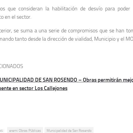
jos que consideran la habilitación de desvío para poder
to en el sector.
terior, se suma a una serie de compromisos que se han to
nando tanto desde la dirección de vialidad, Municipio y el M
CIONADOS
UNICIPALIDAD DE SAN ROSENDO – Obras permitirán mejo
ente en sector Los Callejones
as:
eremi Obras Públicas
Municipalidad de San Rosendo