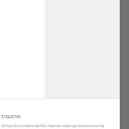
ETIQUETAS
Activos
Acumulados
adultos mayores
Carabineros de Chile
Alcalde Laja