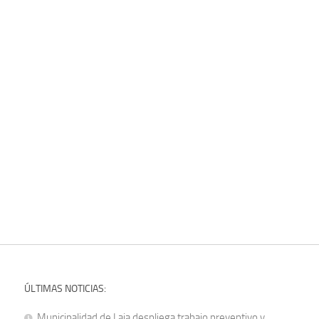
ÚLTIMAS NOTICIAS:
Municipalidad de Laja despliega trabajo preventivo y