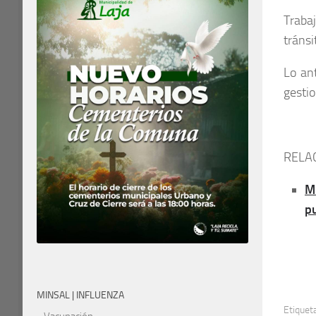
Traba
tránsi
Lo an
gestio
RELA
M
pu
MINSAL | INFLUENZA
Etiquet