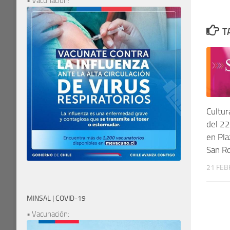
• Vacunación:
T
Cultur
del 22
en Pla
San R
21 FEB
MINSAL | COVID-19
• Vacunación: