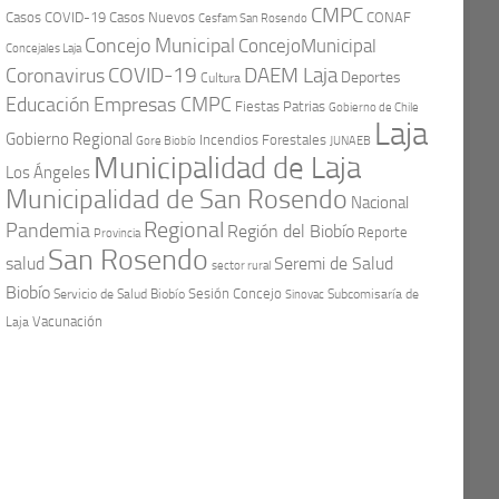
CMPC
Casos COVID-19
Casos Nuevos
CONAF
Cesfam San Rosendo
Concejo Municipal
ConcejoMunicipal
Concejales Laja
COVID-19
Coronavirus
DAEM Laja
Deportes
Cultura
Educación
Empresas CMPC
Fiestas Patrias
Gobierno de Chile
Laja
Gobierno Regional
Incendios Forestales
Gore Biobío
JUNAEB
Municipalidad de Laja
Los Ángeles
Municipalidad de San Rosendo
Nacional
Regional
Pandemia
Región del Biobío
Reporte
Provincia
San Rosendo
Seremi de Salud
salud
sector rural
Biobío
Sesión Concejo
Servicio de Salud Biobío
Sinovac
Subcomisaría de
Vacunación
Laja