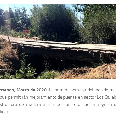
osendo, Marzo de 2020
; La primera semana del mes de marz
 que permitirán mejoramiento de puente en sector Los Calle
structura de madera a una de concreto que entregue ma
lidad.