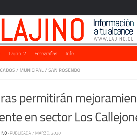
o
LajinoTV
Fotografías
Info
ACADOS
/
MUNICIPAL
/
SAN ROSENDO
ras permitirán mejoramien
ente en sector Los Callejon
JINO
· PUBLICADA
7 MARZO, 2020