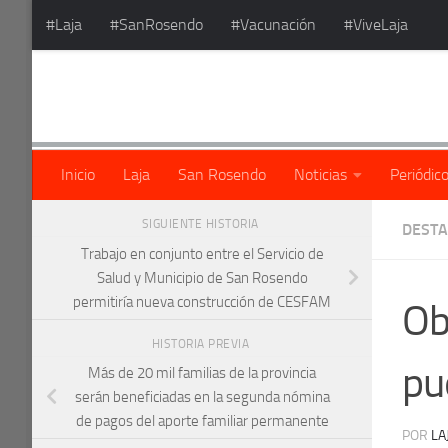
#Laja
#SanRosendo
#Vacunación
#ViveLaja
Saltar al contenido
Inicio
Laja
San Rosendo
Noticias
Periódic
SIGUIENTE HISTORIA
DEST
Trabajo en conjunto entre el Servicio de
Salud y Municipio de San Rosendo
permitiría nueva construcción de CESFAM
Ob
HISTORIA PREVIA
pu
Más de 20 mil familias de la provincia
serán beneficiadas en la segunda nómina
de pagos del aporte familiar permanente
POR
LA