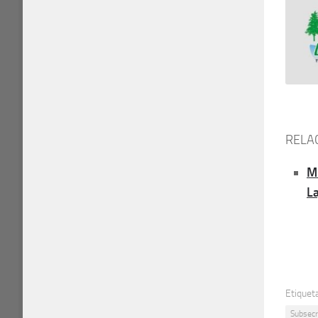
RELA
M
La
Etiquet
Subsecr