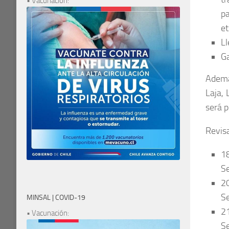
• Vacunación:
pa
et
Ll
Ga
Ademá
Laja, 
será p
Revisa
18
Se
20
Se
MINSAL | COVID-19
21
• Vacunación:
Se