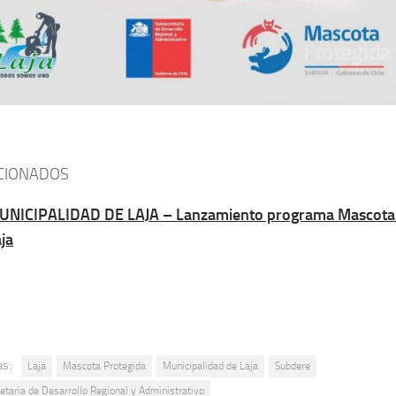
CIONADOS
UNICIPALIDAD DE LAJA – Lanzamiento programa Mascota 
ja
as:
Laja
Mascota Protegida
Municipalidad de Laja
Subdere
etaria de Desarrollo Regional y Administrativo