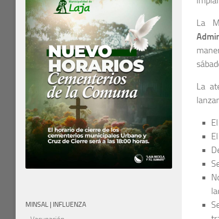
implan
La M
Admin
maner
sábado
La at
lanzam
El
El
D
Se
N
la
S
MINSAL | INFLUENZA
tr