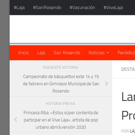
#Laja
#SanRosendo
#Vacunación
#ViveLaja
Saltar al contenido
Inicio
Laja
San Rosendo
Noticias
Periódic
SIGUIENTE HISTORIA
DEST
Campeonato de básquetbol este 14 y 15
de febrero en Gimnasio Municipal de San
Rosendo
La
HISTORIA PREVIA
Pr
Princesa Alba: «Estoy súper contenta de
participar en el Vive Laja», artista de pop
urbano abrirá versión 2020
POR
LA