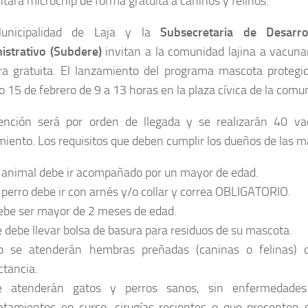
tará microchip de forma gratuita a caninos y felinos.
unicipalidad de Laja y la
Subsecretaria de Desarr
istrativo (Subdere)
invitan a la comunidad lajina a vacuna
a gratuita. El lanzamiento del programa mascota protegida
 15 de febrero de 9 a 13 horas en la plaza cívica de la comu
ención será por orden de llegada y se realizarán 40 va
iento. Los requisitos que deben cumplir los dueños de las m
 animal debe ir acompañado por un mayor de edad.
 perro debe ir con arnés y/o collar y correa OBLIGATORIO.
ebe ser mayor de 2 meses de edad.
 debe llevar bolsa de basura para residuos de su mascota.
o se atenderán hembras preñadas (caninas o felinas) 
ctancia.
e atenderán gatos y perros sanos, sin enfermedades 
atamientos en curso, cirugías recientes o que presenten 