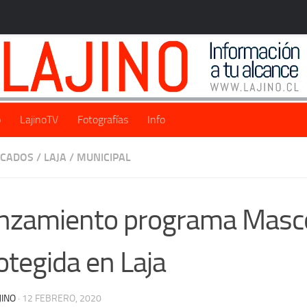
o
LajinoTV
Fotografías
Info
ACADOS
/
LAJA
/
MUNICIPAL
nzamiento programa Masc
otegida en Laja
JINO
·
12 FEBRERO, 2020