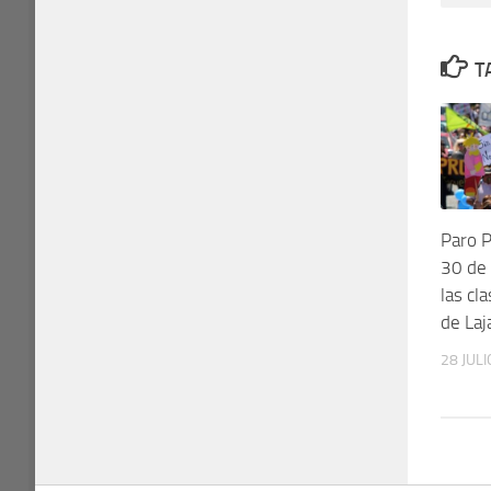
T
Paro P
30 de 
las cl
de Laj
28 JULI