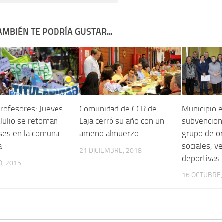
AMBIÉN TE PODRÍA GUSTAR...
rofesores: Jueves
Comunidad de CCR de
Municipio 
Julio se retoman
Laja cerró su año con un
subvencion
ases en la comuna
ameno almuerzo
grupo de o
a
sociales, v
21 DICIEMBRE, 2018
deportivas
O, 2015
16 OCTUBRE,