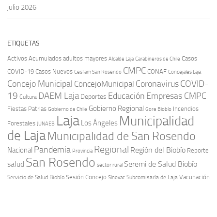
julio 2026
ETIQUETAS
Activos
Acumulados
adultos mayores
Casos
Carabineros de Chile
Alcalde Laja
CMPC
COVID-19
Casos Nuevos
CONAF
Cesfam San Rosendo
Concejales Laja
COVID-
Concejo Municipal
Coronavirus
ConcejoMunicipal
19
DAEM Laja
Educación
Empresas CMPC
Deportes
Cultura
Gobierno Regional
Fiestas Patrias
Incendios
Gobierno de Chile
Gore Biobío
Laja
Municipalidad
Los Ángeles
Forestales
JUNAEB
de Laja
Municipalidad de San Rosendo
Regional
Pandemia
Región del Biobío
Nacional
Reporte
Provincia
San Rosendo
Seremi de Salud Biobío
salud
sector rural
Sesión Concejo
Vacunación
Servicio de Salud Biobío
Sinovac
Subcomisaría de Laja