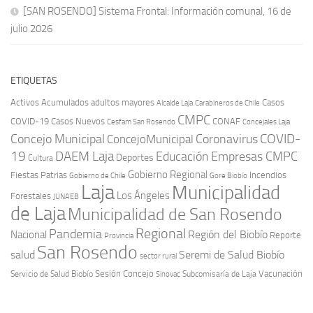
[SAN ROSENDO] Sistema Frontal: Información comunal, 16 de
julio 2026
ETIQUETAS
Activos
Acumulados
adultos mayores
Casos
Carabineros de Chile
Alcalde Laja
CMPC
COVID-19
Casos Nuevos
CONAF
Cesfam San Rosendo
Concejales Laja
COVID-
Concejo Municipal
Coronavirus
ConcejoMunicipal
19
DAEM Laja
Educación
Empresas CMPC
Deportes
Cultura
Gobierno Regional
Fiestas Patrias
Incendios
Gobierno de Chile
Gore Biobío
Laja
Municipalidad
Los Ángeles
Forestales
JUNAEB
de Laja
Municipalidad de San Rosendo
Regional
Pandemia
Región del Biobío
Nacional
Reporte
Provincia
San Rosendo
Seremi de Salud Biobío
salud
sector rural
Sesión Concejo
Vacunación
Servicio de Salud Biobío
Sinovac
Subcomisaría de Laja