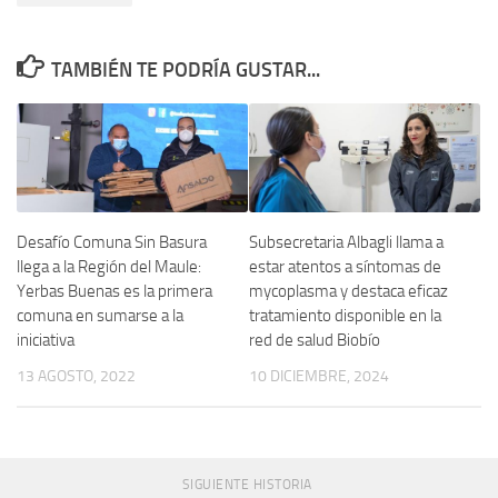
TAMBIÉN TE PODRÍA GUSTAR...
Desafío Comuna Sin Basura
Subsecretaria Albagli llama a
llega a la Región del Maule:
estar atentos a síntomas de
Yerbas Buenas es la primera
mycoplasma y destaca eficaz
comuna en sumarse a la
tratamiento disponible en la
iniciativa
red de salud Biobío
13 AGOSTO, 2022
10 DICIEMBRE, 2024
SIGUIENTE HISTORIA