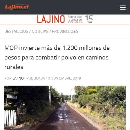
Saltar al contenido
DESTACADOS
/
NOTICIAS
/
PROVINCIALES
MOP invierte más de 1.200 millones de
pesos para combatir polvo en caminos
rurales
POR
LAJINO
· PUBLICADA
10 NOVIEMBRE, 2019