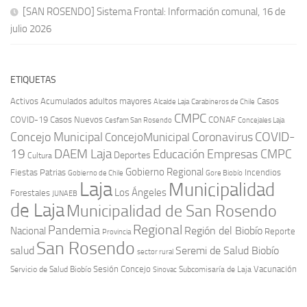
[SAN ROSENDO] Sistema Frontal: Información comunal, 16 de
julio 2026
ETIQUETAS
Activos
Acumulados
adultos mayores
Casos
Carabineros de Chile
Alcalde Laja
CMPC
COVID-19
Casos Nuevos
CONAF
Cesfam San Rosendo
Concejales Laja
COVID-
Concejo Municipal
Coronavirus
ConcejoMunicipal
19
DAEM Laja
Educación
Empresas CMPC
Deportes
Cultura
Gobierno Regional
Fiestas Patrias
Incendios
Gobierno de Chile
Gore Biobío
Laja
Municipalidad
Los Ángeles
Forestales
JUNAEB
de Laja
Municipalidad de San Rosendo
Regional
Pandemia
Región del Biobío
Nacional
Reporte
Provincia
San Rosendo
Seremi de Salud Biobío
salud
sector rural
Sesión Concejo
Vacunación
Servicio de Salud Biobío
Sinovac
Subcomisaría de Laja