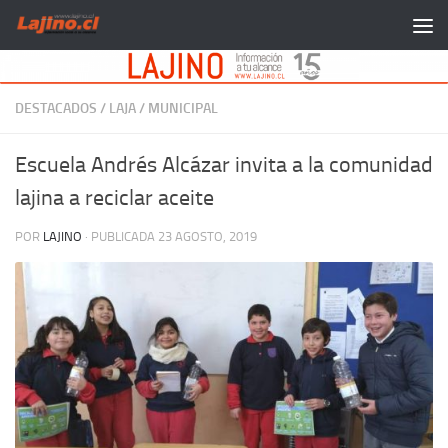
Saltar al contenido
DESTACADOS
/
LAJA
/
MUNICIPAL
Escuela Andrés Alcázar invita a la comunidad
lajina a reciclar aceite
POR
LAJINO
· PUBLICADA
23 AGOSTO, 2019