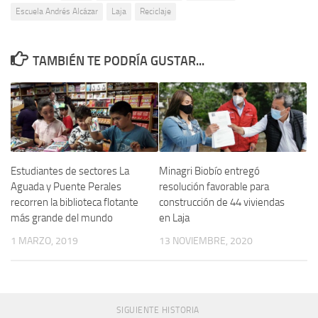
Escuela Andrés Alcázar
Laja
Reciclaje
TAMBIÉN TE PODRÍA GUSTAR...
Estudiantes de sectores La
Minagri Biobío entregó
Aguada y Puente Perales
resolución favorable para
recorren la biblioteca flotante
construcción de 44 viviendas
más grande del mundo
en Laja
1 MARZO, 2019
13 NOVIEMBRE, 2020
SIGUIENTE HISTORIA