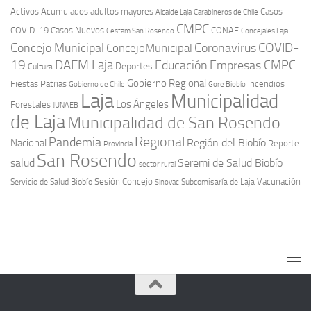
Activos
Acumulados
adultos mayores
Casos
Carabineros de Chile
Alcalde Laja
CMPC
COVID-19
Casos Nuevos
CONAF
Cesfam San Rosendo
Concejales Laja
COVID-
Concejo Municipal
Coronavirus
ConcejoMunicipal
19
DAEM Laja
Educación
Empresas CMPC
Deportes
Cultura
Gobierno Regional
Fiestas Patrias
Incendios
Gobierno de Chile
Gore Biobío
Laja
Municipalidad
Los Ángeles
Forestales
JUNAEB
de Laja
Municipalidad de San Rosendo
Regional
Pandemia
Región del Biobío
Nacional
Reporte
Provincia
San Rosendo
Seremi de Salud Biobío
salud
sector rural
Sesión Concejo
Vacunación
Servicio de Salud Biobío
Sinovac
Subcomisaría de Laja