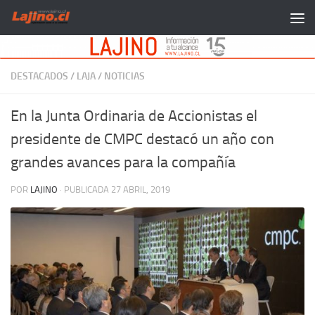
Saltar al contenido
DESTACADOS
/
LAJA
/
NOTICIAS
En la Junta Ordinaria de Accionistas el
presidente de CMPC destacó un año con
grandes avances para la compañía
POR
LAJINO
· PUBLICADA
27 ABRIL, 2019