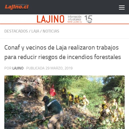
Saltar al contenido
DESTACADOS
/
LAJA
/
NOTICIAS
Conaf y vecinos de Laja realizaron trabajos
para reducir riesgos de incendios forestales
POR
LAJINO
· PUBLICADA
29 MARZO, 2019