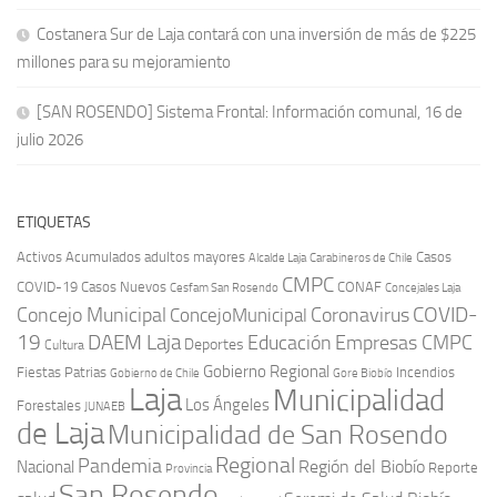
Costanera Sur de Laja contará con una inversión de más de $225
millones para su mejoramiento
[SAN ROSENDO] Sistema Frontal: Información comunal, 16 de
julio 2026
ETIQUETAS
Activos
Acumulados
adultos mayores
Casos
Carabineros de Chile
Alcalde Laja
CMPC
COVID-19
Casos Nuevos
CONAF
Cesfam San Rosendo
Concejales Laja
COVID-
Concejo Municipal
Coronavirus
ConcejoMunicipal
19
DAEM Laja
Educación
Empresas CMPC
Deportes
Cultura
Gobierno Regional
Fiestas Patrias
Incendios
Gobierno de Chile
Gore Biobío
Laja
Municipalidad
Los Ángeles
Forestales
JUNAEB
de Laja
Municipalidad de San Rosendo
Regional
Pandemia
Región del Biobío
Nacional
Reporte
Provincia
San Rosendo