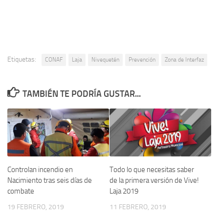
Etiquetas:
CONAF
Laja
Nivequetén
Prevención
Zona de Interfaz
TAMBIÉN TE PODRÍA GUSTAR...
Controlan incendio en
Todo lo que necesitas saber
Nacimiento tras seis días de
de la primera versión de Vive!
combate
Laja 2019
19 FEBRERO, 2019
11 FEBRERO, 2019