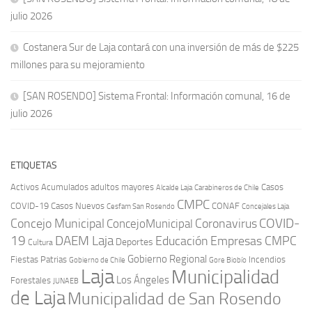
julio 2026
Costanera Sur de Laja contará con una inversión de más de $225
millones para su mejoramiento
[SAN ROSENDO] Sistema Frontal: Información comunal, 16 de
julio 2026
ETIQUETAS
Activos
Acumulados
adultos mayores
Casos
Carabineros de Chile
Alcalde Laja
CMPC
COVID-19
Casos Nuevos
CONAF
Cesfam San Rosendo
Concejales Laja
COVID-
Concejo Municipal
Coronavirus
ConcejoMunicipal
19
DAEM Laja
Educación
Empresas CMPC
Deportes
Cultura
Gobierno Regional
Fiestas Patrias
Incendios
Gobierno de Chile
Gore Biobío
Laja
Municipalidad
Los Ángeles
Forestales
JUNAEB
de Laja
Municipalidad de San Rosendo