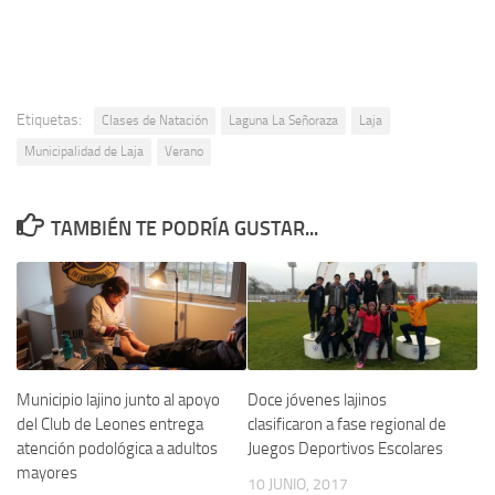
Etiquetas:
Clases de Natación
Laguna La Señoraza
Laja
Municipalidad de Laja
Verano
TAMBIÉN TE PODRÍA GUSTAR...
Municipio lajino junto al apoyo
Doce jóvenes lajinos
del Club de Leones entrega
clasificaron a fase regional de
atención podológica a adultos
Juegos Deportivos Escolares
mayores
10 JUNIO, 2017