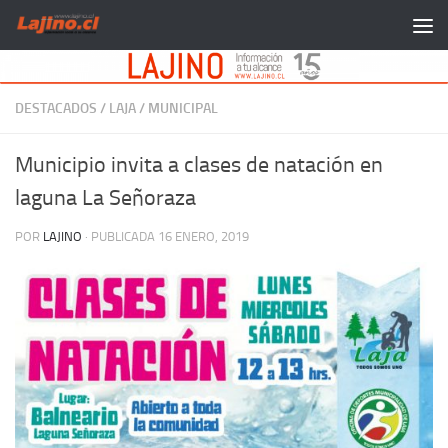
Saltar al contenido
DESTACADOS
/
LAJA
/
MUNICIPAL
Municipio invita a clases de natación en
laguna La Señoraza
POR
LAJINO
· PUBLICADA
16 ENERO, 2019