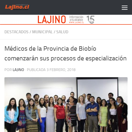
Saltar al contenido
DESTACADOS
/
MUNICIPAL
/
SALUD
Médicos de la Provincia de Biobío
comenzarán sus procesos de especialización
POR
LAJINO
· PUBLICADA
3 FEBRERO, 2018