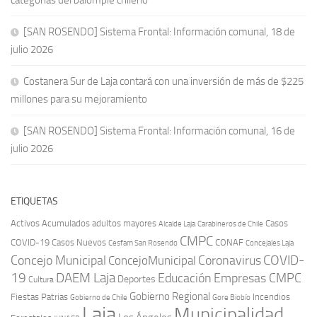
[SAN ROSENDO] Sistema Frontal: Información comunal, 18 de
julio 2026
Costanera Sur de Laja contará con una inversión de más de $225
millones para su mejoramiento
[SAN ROSENDO] Sistema Frontal: Información comunal, 16 de
julio 2026
ETIQUETAS
Activos
Acumulados
adultos mayores
Casos
Carabineros de Chile
Alcalde Laja
CMPC
COVID-19
Casos Nuevos
CONAF
Cesfam San Rosendo
Concejales Laja
COVID-
Concejo Municipal
Coronavirus
ConcejoMunicipal
19
DAEM Laja
Educación
Empresas CMPC
Deportes
Cultura
Gobierno Regional
Fiestas Patrias
Incendios
Gobierno de Chile
Gore Biobío
Laja
Municipalidad