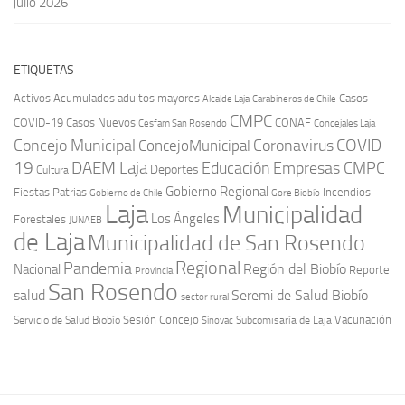
julio 2026
ETIQUETAS
Activos
Acumulados
adultos mayores
Casos
Carabineros de Chile
Alcalde Laja
CMPC
COVID-19
Casos Nuevos
CONAF
Cesfam San Rosendo
Concejales Laja
COVID-
Concejo Municipal
Coronavirus
ConcejoMunicipal
19
DAEM Laja
Educación
Empresas CMPC
Deportes
Cultura
Gobierno Regional
Fiestas Patrias
Incendios
Gobierno de Chile
Gore Biobío
Laja
Municipalidad
Los Ángeles
Forestales
JUNAEB
de Laja
Municipalidad de San Rosendo
Regional
Pandemia
Región del Biobío
Nacional
Reporte
Provincia
San Rosendo
Seremi de Salud Biobío
salud
sector rural
Sesión Concejo
Vacunación
Servicio de Salud Biobío
Sinovac
Subcomisaría de Laja