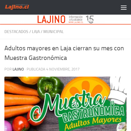
Saltar al contenido
DESTACADOS
/
LAJA
/
MUNICIPAL
Adultos mayores en Laja cierran su mes con
Muestra Gastronómica
POR
LAJINO
· PUBLICADA
4 NOVIEMBRE, 2017