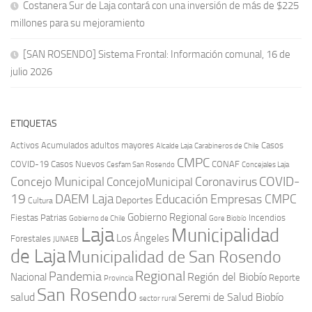
Costanera Sur de Laja contará con una inversión de más de $225
millones para su mejoramiento
[SAN ROSENDO] Sistema Frontal: Información comunal, 16 de
julio 2026
ETIQUETAS
Activos
Acumulados
adultos mayores
Casos
Carabineros de Chile
Alcalde Laja
CMPC
COVID-19
Casos Nuevos
CONAF
Cesfam San Rosendo
Concejales Laja
COVID-
Concejo Municipal
Coronavirus
ConcejoMunicipal
19
DAEM Laja
Educación
Empresas CMPC
Deportes
Cultura
Gobierno Regional
Fiestas Patrias
Incendios
Gobierno de Chile
Gore Biobío
Laja
Municipalidad
Los Ángeles
Forestales
JUNAEB
de Laja
Municipalidad de San Rosendo
Regional
Pandemia
Región del Biobío
Nacional
Reporte
Provincia
San Rosendo
Seremi de Salud Biobío
salud
sector rural