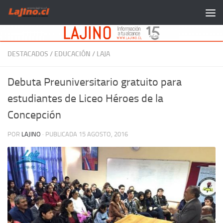
Saltar al contenido
DESTACADOS
/
EDUCACIÓN
/
LAJA
Debuta Preuniversitario gratuito para
estudiantes de Liceo Héroes de la
Concepción
POR
LAJINO
· PUBLICADA
15 AGOSTO, 2016