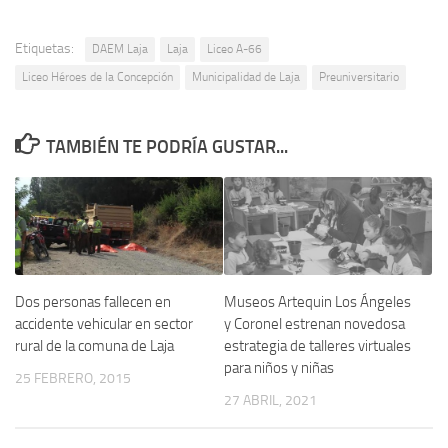
Etiquetas:
DAEM Laja
Laja
Liceo A-66
Liceo Héroes de la Concepción
Municipalidad de Laja
Preuniversitario
TAMBIÉN TE PODRÍA GUSTAR...
Dos personas fallecen en
Museos Artequin Los Ángeles
accidente vehicular en sector
y Coronel estrenan novedosa
rural de la comuna de Laja
estrategia de talleres virtuales
para niños y niñas
25 FEBRERO, 2015
27 ABRIL, 2021