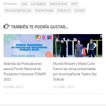
Etiquetas:
Laja
Los Ángeles
María Dolores
MOP
Municipalidad de Laja
Puente Perales
Ruta Q-20
Vialidad
TAMBIÉN TE PODRÍA GUSTAR...
Mundo Mozart y Marie Curie
Abiertas las Postulaciones
fueron las obras presentadas
para el Fondo Nacional de
por la compañía de Teatro Del
Proyectos Inclusivos FONAPI
Oráculo
2022
15 JUNIO, 2015
9 JUNIO, 2022