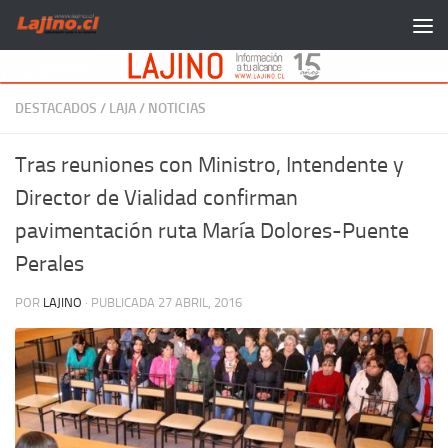
Saltar al contenido
DESTACADOS
/
LAJA
/
NOTICIAS
Tras reuniones con Ministro, Intendente y
Director de Vialidad confirman
pavimentación ruta María Dolores-Puente
Perales
POR
LAJINO
· PUBLICADA
27 ABRIL, 2016