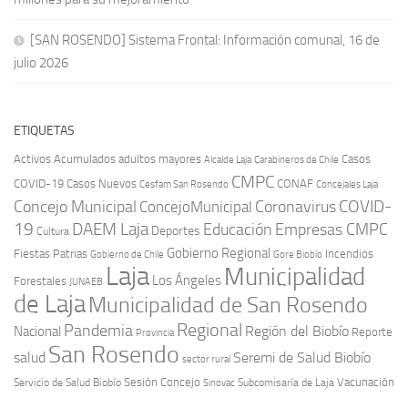
[SAN ROSENDO] Sistema Frontal: Información comunal, 16 de
julio 2026
ETIQUETAS
Activos
Acumulados
adultos mayores
Casos
Carabineros de Chile
Alcalde Laja
CMPC
COVID-19
Casos Nuevos
CONAF
Cesfam San Rosendo
Concejales Laja
COVID-
Concejo Municipal
Coronavirus
ConcejoMunicipal
19
DAEM Laja
Educación
Empresas CMPC
Deportes
Cultura
Gobierno Regional
Fiestas Patrias
Incendios
Gobierno de Chile
Gore Biobío
Laja
Municipalidad
Los Ángeles
Forestales
JUNAEB
de Laja
Municipalidad de San Rosendo
Regional
Pandemia
Región del Biobío
Nacional
Reporte
Provincia
San Rosendo
Seremi de Salud Biobío
salud
sector rural
Sesión Concejo
Vacunación
Servicio de Salud Biobío
Sinovac
Subcomisaría de Laja