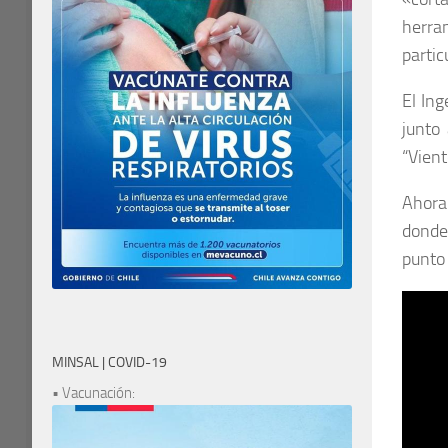
herra
partic
El Ing
junto
“Vient
Ahora
donde
punto 
MINSAL | COVID-19
• Vacunación: