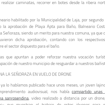
 realizar caminatas, recorrer en botes desde la ribera nor
neario habilitado por la Municipalidad de Laja, por segund
o la aprobación de Playa Apta para Baño, Balneario Cos
a Señoraza, siendo un merito para nuestra comuna, ya que d
uvieron dicha aprobación, contando con los respectivo
re el sector dispuesto para el baño.
as que apuntan a poder reforzar nuestra vocación turíst
pación de nuestro municipio de resguardar a nuestros bañist
NA LA SEÑORAZA EN VUELO DE DRONE
ya lo habíamos publicado hace unos meses, un joven lajino
prendimiento audiovisual, nos había
compartido unas
a sanrosendina
, video realizado a distancia por un dron
as» que muestran el trabajo de estos jóvenes para 