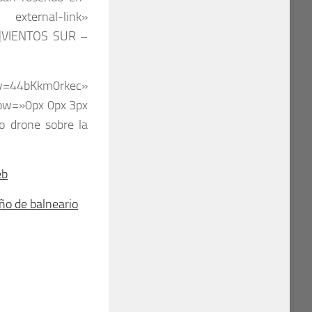
 external-link»
»]VIENTOS SUR –
=44bKkm0rkec»
dow=»0px 0px 3px
o drone sobre la
eb
ño de balneario