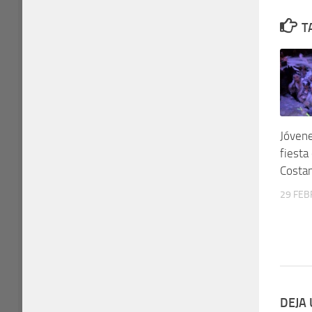
T
Jóvene
fiesta
Costa
29 FEB
DEJA