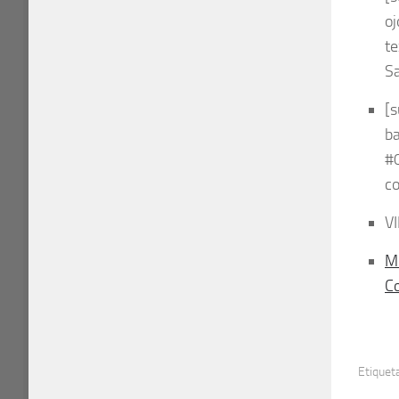
o
t
Sa
[
b
#
c
V
MU
C
Etiquet