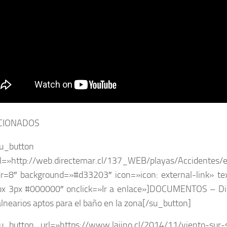
CIONADOS
su_button
rl=»http://web.directemar.cl/137_WEB/playas/Accidentes/
dr=8″ background=»#d33203″ icon=»icon: external-link» 
px 3px #000000″ onclick=»Ir a enlace»]DOCUMENTOS – Dic
lnearios aptos para el baño en la zona[/su_button]
su_button url=»https://www.lajino.cl/2014/11/viento-sur