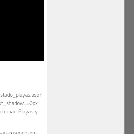
estado_playas.asp?
text_shadow=»0px
temar: Playas y
-san-rosendo-en-