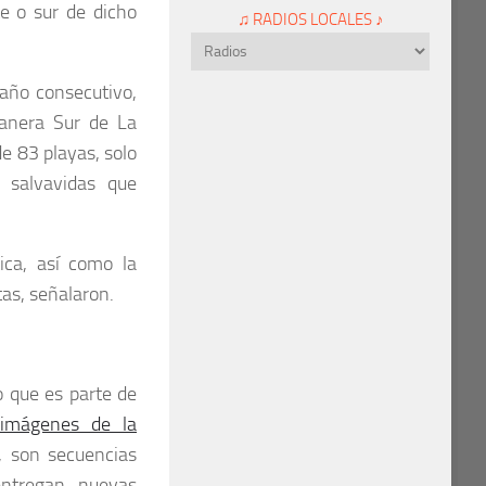
te o sur de dicho
♫ RADIOS LOCALES ♪
o año consecutivo
,
tanera Sur de La
e 83 playas, solo
s salvavidas que
ica, así como la
as, señalaron.
 que es parte de
 imágenes de la
e, son secuencias
entregan nuevas