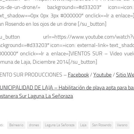
jos-de-un-drone/» background=»#d33203″ icon=»icon:
ext_shadow=»0px 0px 3px #000000″ onclick=»Ir a enlace
n Rosendo en los ojos de un drone [/su_button]
su_button url=»https://www.youtube.com/watch?v
ackground=»#d33203″ icon=»icon: external-link» text_sha
000000″ onclick=»Ir a enlace»]VIENTOS SUR – Video vuel
omuna de Laja, Diciembre 2014[/su_button]
IENTO SUR PRODUCCIONES –
Facebook
/
Youtube
/
Sitio W
NICIPALIDAD DE LAJA – Habilitación de playa apta para ba
ostanera Sur Laguna La Señoraza
as:
Balneario
drones
Laguna La Señoraza
Laja
San Rosendo
Verano