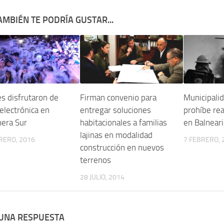
AMBIÉN TE PODRÍA GUSTAR...
s disfrutaron de
Firman convenio para
Municipalid
 electrónica en
entregar soluciones
prohíbe rea
nera Sur
habitacionales a familias
en Balneari
lajinas en modalidad
RERO, 2016
7 FEBRERO, 
construcción en nuevos
terrenos
28 JULIO, 2014
 UNA RESPUESTA