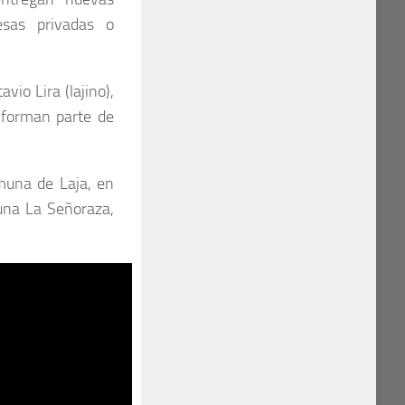
esas privadas o
vio Lira (lajino),
, forman parte de
muna de Laja, en
guna La Señoraza,