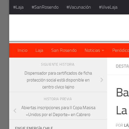
#Laja
#SanRosendo
#Vacunación
#ViveLaja
Saltar al contenido
Inicio
Laja
San Rosendo
Noticias
Periódic
SIGUIENTE HISTORIA
DEST
Dispensador para certificados de ficha
protección social está disponible en
centro cívico lajino
Ba
HISTORIA PREVIA
La
Abiertas inscripciones para II Copa Masisa
«Unidos por el Deporte» en Cabrero
POR
LA
ENGIE ENERGÍA CHILE