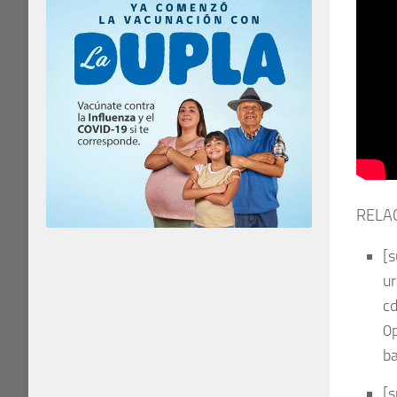
RELA
[
u
c
0
ba
[