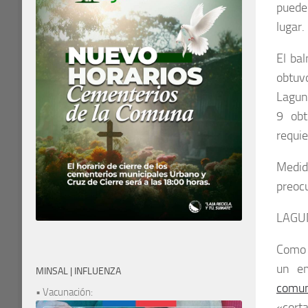
puede
lugar.
El bal
obtuv
Lagun
9 obt
requie
Medid
preocu
LAGU
Como 
un em
MINSAL | INFLUENZA
comun
• Vacunación:
«cort