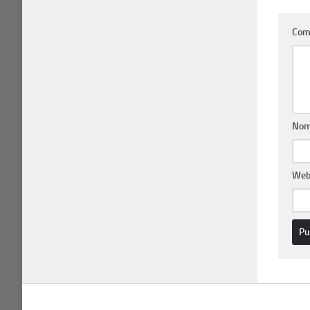
Com
Nom
We