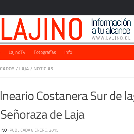
o
LajinoTV
Fotografías
Info
ACADOS
/
LAJA
/
NOTICIAS
lneario Costanera Sur de l
 Señoraza de Laja
JINO
· PUBLICADA
8 ENERO, 2015