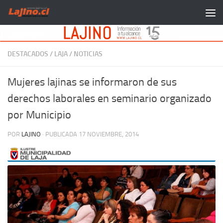
Saltar al contenido
DESTACADOS
/
LAJA
/
NOTICIAS
Mujeres lajinas se informaron de sus
derechos laborales en seminario organizado
por Municipio
POR
LAJINO
· PUBLICADA
17 NOVIEMBRE, 2014