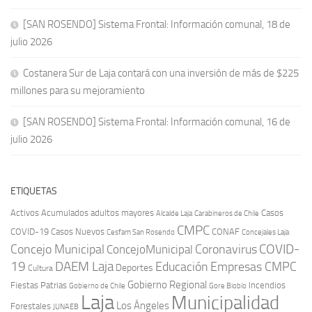
[SAN ROSENDO] Sistema Frontal: Información comunal, 18 de
julio 2026
Costanera Sur de Laja contará con una inversión de más de $225
millones para su mejoramiento
[SAN ROSENDO] Sistema Frontal: Información comunal, 16 de
julio 2026
ETIQUETAS
Activos
Acumulados
adultos mayores
Casos
Carabineros de Chile
Alcalde Laja
CMPC
COVID-19
Casos Nuevos
CONAF
Cesfam San Rosendo
Concejales Laja
COVID-
Concejo Municipal
Coronavirus
ConcejoMunicipal
19
DAEM Laja
Educación
Empresas CMPC
Deportes
Cultura
Gobierno Regional
Fiestas Patrias
Incendios
Gobierno de Chile
Gore Biobío
Laja
Municipalidad
Los Ángeles
Forestales
JUNAEB