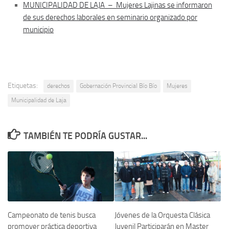
MUNICIPALIDAD DE LAJA – Mujeres Lajinas se informaron
de sus derechos laborales en seminario organizado por
municipio
Etiquetas:
derechos
Gobernación Provincial Bío Bío
Mujeres
Municipalidad de Laja
TAMBIÉN TE PODRÍA GUSTAR...
Campeonato de tenis busca
Jóvenes de la Orquesta Clásica
promover práctica deportiva
Juvenil Participarán en Master